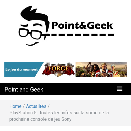
Actu Geek, Hi-Tech, Jeux, Mobile
Point and
Geek
Point and Geek
Home
/
Actualités
/
PlayStation 5 : toutes les infos sur la sortie de la
prochaine console de jeu Sony